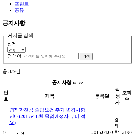
프린트
공유
공지사항
게시글 검색
전체
검색어
검색
총
379
건
공지사항
notice
작
번
조회
제목
등록일
성
호
수
자
경제학전공 졸업요건 추가 변경사항
안내(2015년 8월 졸업예정자 부터 적
경
용)
제
학
9
2015.04.09
2190
9