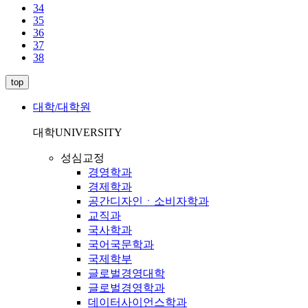
34
35
36
37
38
top
대학/대학원
대학
UNIVERSITY
성심교정
경영학과
경제학과
공간디자인ㆍ소비자학과
교직과
국사학과
국어국문학과
국제학부
글로벌경영대학
글로벌경영학과
데이터사이언스학과