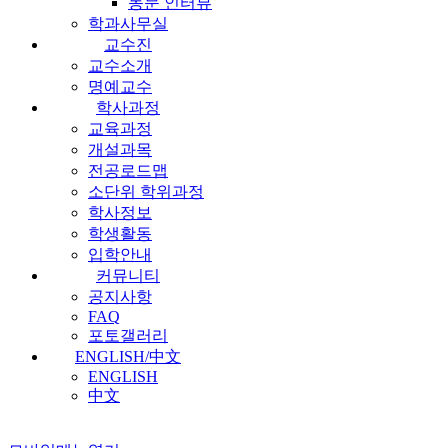
동문 인터뷰
학과사무실
교수진
교수소개
명예교수
학사과정
교육과정
개설과목
전공로드맵
소단위 학위과정
학사정보
학생활동
입학안내
커뮤니티
공지사항
FAQ
포토갤러리
ENGLISH/中文
ENGLISH
中文