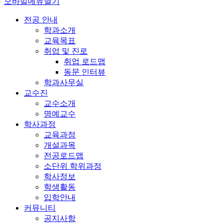
모바일메뉴열기
전공 안내
학과소개
교육목표
취업 및 진로
취업 로드맵
동문 인터뷰
학과사무실
교수진
교수소개
명예교수
학사과정
교육과정
개설과목
전공로드맵
소단위 학위과정
학사정보
학생활동
입학안내
커뮤니티
공지사항