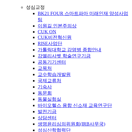
성심교정
BK21 FOUR 스마트파마 미래인재 양성사업
팀
이원길 인본주의상
CUK ON
CUK비전혁신원
RISE사업단
가톨릭대학교 감염병 종합안내
강엘리사벳 학술연구기금
공동기기센터
교목처
교수학습개발원
국제교류처
기숙사
동문회
동물실험실
바이오헬스 융합 신소재 교육연구단
발전기금
상담센터
생명윤리심의위원회(IRB사무국)
성심산학협력단