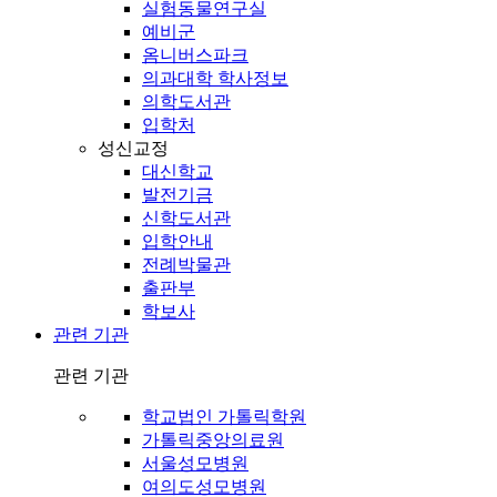
실험동물연구실
예비군
옴니버스파크
의과대학 학사정보
의학도서관
입학처
성신교정
대신학교
발전기금
신학도서관
입학안내
전례박물관
출판부
학보사
관련 기관
관련 기관
학교법인 가톨릭학원
가톨릭중앙의료원
서울성모병원
여의도성모병원