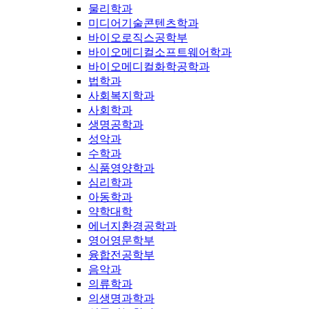
물리학과
미디어기술콘텐츠학과
바이오로직스공학부
바이오메디컬소프트웨어학과
바이오메디컬화학공학과
법학과
사회복지학과
사회학과
생명공학과
성악과
수학과
식품영양학과
심리학과
아동학과
약학대학
에너지환경공학과
영어영문학부
융합전공학부
음악과
의류학과
의생명과학과