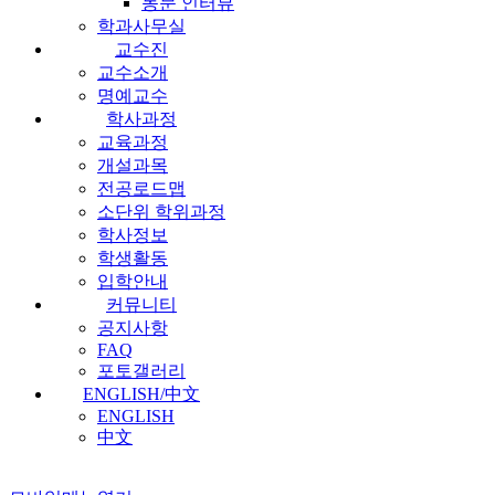
동문 인터뷰
학과사무실
교수진
교수소개
명예교수
학사과정
교육과정
개설과목
전공로드맵
소단위 학위과정
학사정보
학생활동
입학안내
커뮤니티
공지사항
FAQ
포토갤러리
ENGLISH/中文
ENGLISH
中文