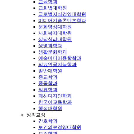
교육학과
교회법대학원
글로벌지식경영대학원
미디어기술콘텐츠학과
문화영성대학원
사회복지대학원
상담심리대학원
생명과학과
생활문화학과
예술미디어융합학과
의료인공지능학과
일반대학원
종교학과
중독학과
의류학과
패션디자인학과
한국어교육학과
행정대학원
성의교정
간호학과
보건의료경영대학원
보건학과