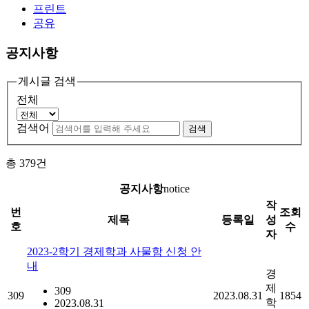
프린트
공유
공지사항
게시글 검색
전체
검색어
검색
총
379
건
공지사항
notice
작
번
조회
제목
등록일
성
호
수
자
2023-2학기 경제학과 사물함 신청 안
내
경
제
309
309
2023.08.31
1854
학
2023.08.31