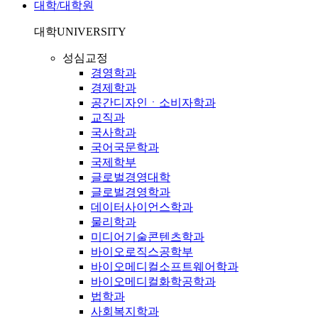
대학/대학원
대학
UNIVERSITY
성심교정
경영학과
경제학과
공간디자인ㆍ소비자학과
교직과
국사학과
국어국문학과
국제학부
글로벌경영대학
글로벌경영학과
데이터사이언스학과
물리학과
미디어기술콘텐츠학과
바이오로직스공학부
바이오메디컬소프트웨어학과
바이오메디컬화학공학과
법학과
사회복지학과