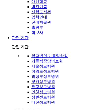
대신학교
발전기금
신학도서관
입학안내
전례박물관
출판부
학보사
관련 기관
관련 기관
학교법인 가톨릭학원
가톨릭중앙의료원
서울성모병원
여의도성모병원
의정부성모병원
부천성모병원
은평성모병원
인천성모병원
성빈센트병원
대전성모병원