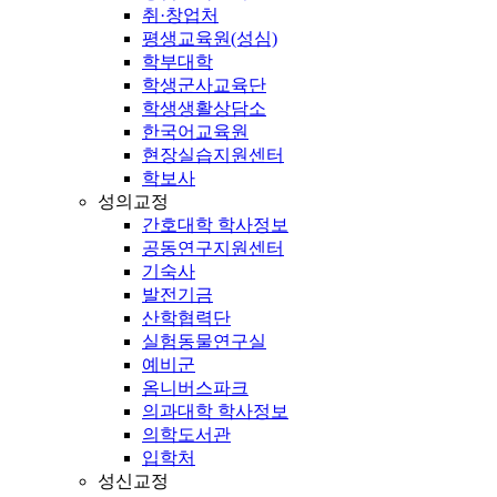
취·창업처
평생교육원(성심)
학부대학
학생군사교육단
학생생활상담소
한국어교육원
현장실습지원센터
학보사
성의교정
간호대학 학사정보
공동연구지원센터
기숙사
발전기금
산학협력단
실험동물연구실
예비군
옴니버스파크
의과대학 학사정보
의학도서관
입학처
성신교정