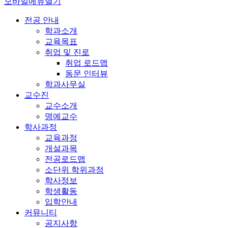
모바일메뉴열기
전공 안내
학과소개
교육목표
취업 및 진로
취업 로드맵
동문 인터뷰
학과사무실
교수진
교수소개
명예교수
학사과정
교육과정
개설과목
전공로드맵
소단위 학위과정
학사정보
학생활동
입학안내
커뮤니티
공지사항