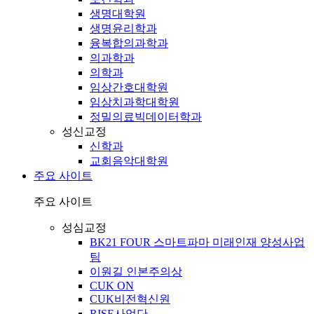
생명대학원
생명윤리학과
융복합의과학과
의과학과
의학과
임상간호대학원
임상치과학대학원
정밀의료빅데이터학과
성신교정
신학과
교회음악대학원
주요 사이트
주요 사이트
성심교정
BK21 FOUR 스마트파마 미래인재 양성사업
팀
이원길 인본주의상
CUK ON
CUK비전혁신원
RISE사업단