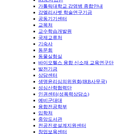
가톨릭대학교 감염병 종합안내
강엘리사벳 학술연구기금
공동기기센터
교목처
교수학습개발원
국제교류처
기숙사
동문회
동물실험실
바이오헬스 융합 신소재 교육연구단
발전기금
상담센터
생명윤리심의위원회(IRB사무국)
성심산학협력단
인권센터(성폭력상담소)
예비군대대
융합전공학부
입학처
중앙도서관
전공진로설계지원센터
창업보육센터