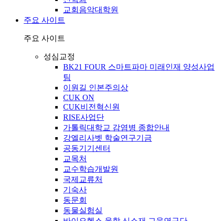
교회음악대학원
주요 사이트
주요 사이트
성심교정
BK21 FOUR 스마트파마 미래인재 양성사업
팀
이원길 인본주의상
CUK ON
CUK비전혁신원
RISE사업단
가톨릭대학교 감염병 종합안내
강엘리사벳 학술연구기금
공동기기센터
교목처
교수학습개발원
국제교류처
기숙사
동문회
동물실험실
바이오헬스 융합 신소재 교육연구단