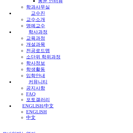
동문 인터뷰
학과사무실
교수진
교수소개
명예교수
학사과정
교육과정
개설과목
전공로드맵
소단위 학위과정
학사정보
학생활동
입학안내
커뮤니티
공지사항
FAQ
포토갤러리
ENGLISH/中文
ENGLISH
中文