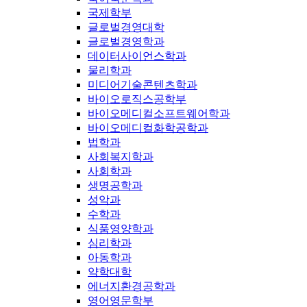
국제학부
글로벌경영대학
글로벌경영학과
데이터사이언스학과
물리학과
미디어기술콘텐츠학과
바이오로직스공학부
바이오메디컬소프트웨어학과
바이오메디컬화학공학과
법학과
사회복지학과
사회학과
생명공학과
성악과
수학과
식품영양학과
심리학과
아동학과
약학대학
에너지환경공학과
영어영문학부