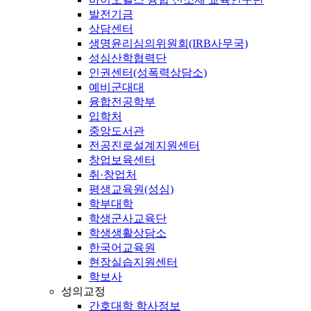
발전기금
상담센터
생명윤리심의위원회(IRB사무국)
성심산학협력단
인권센터(성폭력상담소)
예비군대대
융합전공학부
입학처
중앙도서관
전공진로설계지원센터
창업보육센터
취·창업처
평생교육원(성심)
학부대학
학생군사교육단
학생생활상담소
한국어교육원
현장실습지원센터
학보사
성의교정
간호대학 학사정보