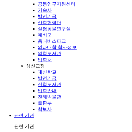
공동연구지원센터
기숙사
발전기금
산학협력단
실험동물연구실
예비군
옴니버스파크
의과대학 학사정보
의학도서관
입학처
성신교정
대신학교
발전기금
신학도서관
입학안내
전례박물관
출판부
학보사
관련 기관
관련 기관