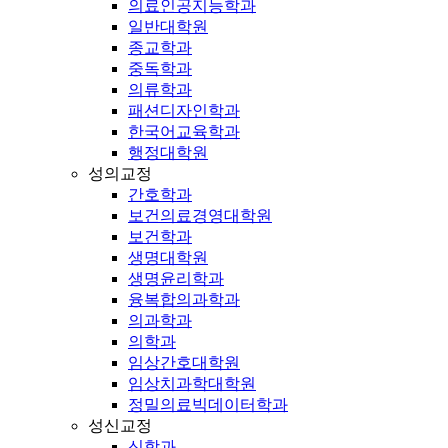
의료인공지능학과
일반대학원
종교학과
중독학과
의류학과
패션디자인학과
한국어교육학과
행정대학원
성의교정
간호학과
보건의료경영대학원
보건학과
생명대학원
생명윤리학과
융복합의과학과
의과학과
의학과
임상간호대학원
임상치과학대학원
정밀의료빅데이터학과
성신교정
신학과