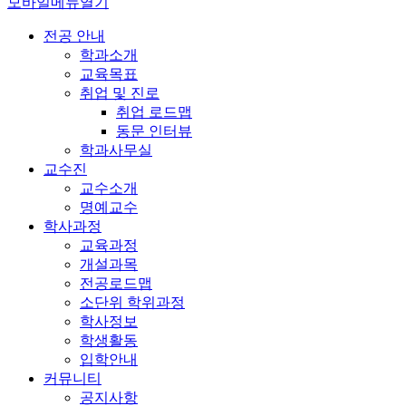
모바일메뉴열기
전공 안내
학과소개
교육목표
취업 및 진로
취업 로드맵
동문 인터뷰
학과사무실
교수진
교수소개
명예교수
학사과정
교육과정
개설과목
전공로드맵
소단위 학위과정
학사정보
학생활동
입학안내
커뮤니티
공지사항