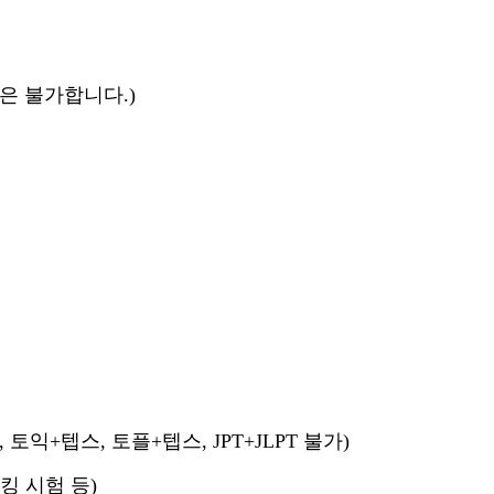
은 불가합니다.)
익+텝스, 토플+텝스, JPT+JLPT 불가)
킹 시험 등)