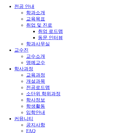
전공 안내
학과소개
교육목표
취업 및 진로
취업 로드맵
동문 인터뷰
학과사무실
교수진
교수소개
명예교수
학사과정
교육과정
개설과목
전공로드맵
소단위 학위과정
학사정보
학생활동
입학안내
커뮤니티
공지사항
FAQ