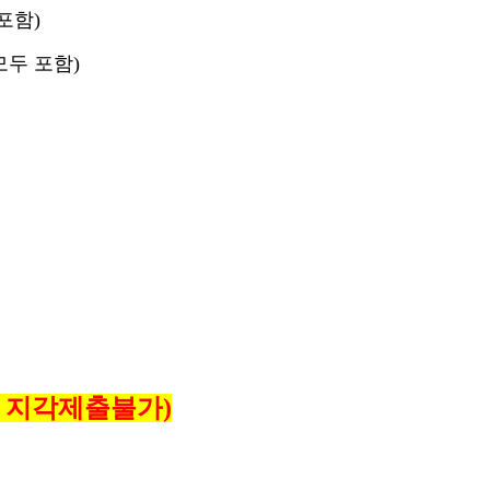
포함)
모두 포함)
,
지각제출불가
)