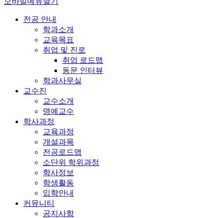
모바일메뉴열기
전공 안내
학과소개
교육목표
취업 및 진로
취업 로드맵
동문 인터뷰
학과사무실
교수진
교수소개
명예교수
학사과정
교육과정
개설과목
전공로드맵
소단위 학위과정
학사정보
학생활동
입학안내
커뮤니티
공지사항