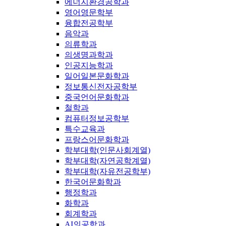
에너지환경공학과
영어영문학부
융합전공학부
음악과
의류학과
의생명과학과
인공지능학과
일어일본문화학과
정보통신전자공학부
중국언어문화학과
철학과
컴퓨터정보공학부
특수교육과
프랑스어문화학과
학부대학(인문사회계열)
학부대학(자연공학계열)
학부대학(자유전공학부)
한국어문화학과
행정학과
화학과
회계학과
AI의공학과