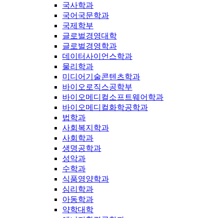
국사학과
국어국문학과
국제학부
글로벌경영대학
글로벌경영학과
데이터사이언스학과
물리학과
미디어기술콘텐츠학과
바이오로직스공학부
바이오메디컬소프트웨어학과
바이오메디컬화학공학과
법학과
사회복지학과
사회학과
생명공학과
성악과
수학과
식품영양학과
심리학과
아동학과
약학대학