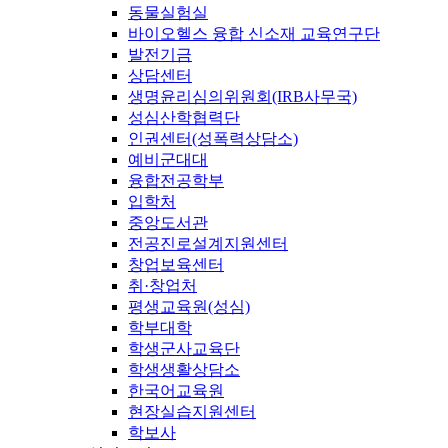
동물실험실
바이오헬스 융합 신소재 교육연구단
발전기금
상담센터
생명윤리심의위원회(IRB사무국)
성심산학협력단
인권센터(성폭력상담소)
예비군대대
융합전공학부
입학처
중앙도서관
전공진로설계지원센터
창업보육센터
취·창업처
평생교육원(성심)
학부대학
학생군사교육단
학생생활상담소
한국어교육원
현장실습지원센터
학보사