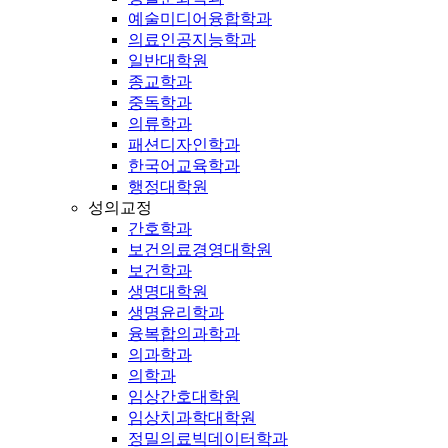
예술미디어융합학과
의료인공지능학과
일반대학원
종교학과
중독학과
의류학과
패션디자인학과
한국어교육학과
행정대학원
성의교정
간호학과
보건의료경영대학원
보건학과
생명대학원
생명윤리학과
융복합의과학과
의과학과
의학과
임상간호대학원
임상치과학대학원
정밀의료빅데이터학과