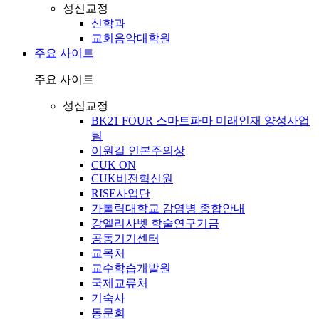
성신교정
신학과
교회음악대학원
주요 사이트
주요 사이트
성심교정
BK21 FOUR 스마트파마 미래인재 양성사업
팀
이원길 인본주의상
CUK ON
CUK비전혁신원
RISE사업단
가톨릭대학교 감염병 종합안내
강엘리사벳 학술연구기금
공동기기센터
교목처
교수학습개발원
국제교류처
기숙사
동문회