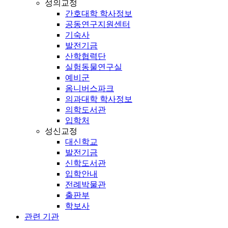
성의교정
간호대학 학사정보
공동연구지원센터
기숙사
발전기금
산학협력단
실험동물연구실
예비군
옴니버스파크
의과대학 학사정보
의학도서관
입학처
성신교정
대신학교
발전기금
신학도서관
입학안내
전례박물관
출판부
학보사
관련 기관