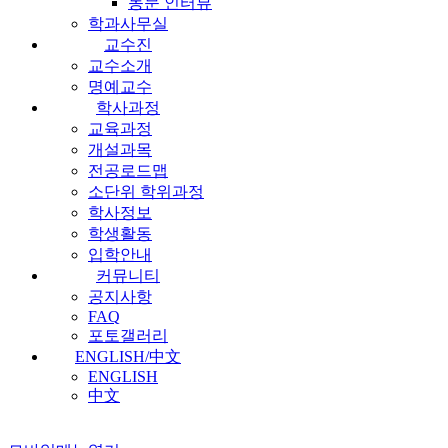
동문 인터뷰
학과사무실
교수진
교수소개
명예교수
학사과정
교육과정
개설과목
전공로드맵
소단위 학위과정
학사정보
학생활동
입학안내
커뮤니티
공지사항
FAQ
포토갤러리
ENGLISH/中文
ENGLISH
中文