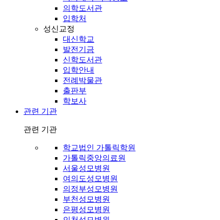
의학도서관
입학처
성신교정
대신학교
발전기금
신학도서관
입학안내
전례박물관
출판부
학보사
관련 기관
관련 기관
학교법인 가톨릭학원
가톨릭중앙의료원
서울성모병원
여의도성모병원
의정부성모병원
부천성모병원
은평성모병원
인천성모병원