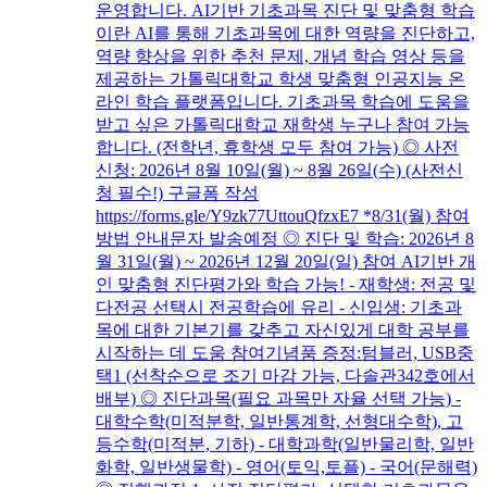
운영합니다. AI기반 기초과목 진단 및 맞춤형 학습
이란 AI를 통해 기초과목에 대한 역량을 진단하고,
역량 향상을 위한 추천 문제, 개념 학습 영상 등을
제공하는 가톨릭대학교 학생 맞춤형 인공지능 온
라인 학습 플랫폼입니다. 기초과목 학습에 도움을
받고 싶은 가톨릭대학교 재학생 누구나 참여 가능
합니다. (전학년, 휴학생 모두 참여 가능) ◎ 사전
신청: 2026년 8월 10일(월) ~ 8월 26일(수) (사전신
청 필수!) 구글폼 작성
https://forms.gle/Y9zk77UttouQfzxE7 *8/31(월) 참여
방법 안내문자 발송예정 ◎ 진단 및 학습: 2026년 8
월 31일(월) ~ 2026년 12월 20일(일) 참여 AI기반 개
인 맞춤형 진단평가와 학습 가능! - 재학생: 전공 및
다전공 선택시 전공학습에 유리 - 신입생: 기초과
목에 대한 기본기를 갖추고 자신있게 대학 공부를
시작하는 데 도움 참여기념품 증정:텀블러, USB중
택1 (선착순으로 조기 마감 가능, 다솔관342호에서
배부) ◎ 진단과목(필요 과목만 자율 선택 가능) -
대학수학(미적분학, 일반통계학, 선형대수학), 고
등수학(미적분, 기하) - 대학과학(일반물리학, 일반
화학, 일반생물학) - 영어(토익,토플) - 국어(문해력)