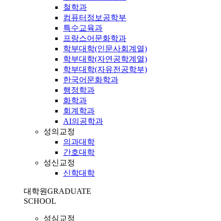
철학과
컴퓨터정보공학부
특수교육과
프랑스어문화학과
학부대학(인문사회계열)
학부대학(자연공학계열)
학부대학(자유전공학부)
한국어문화학과
행정학과
화학과
회계학과
AI의공학과
성의교정
의과대학
간호대학
성신교정
신학대학
대학원
GRADUATE
SCHOOL
성심교정