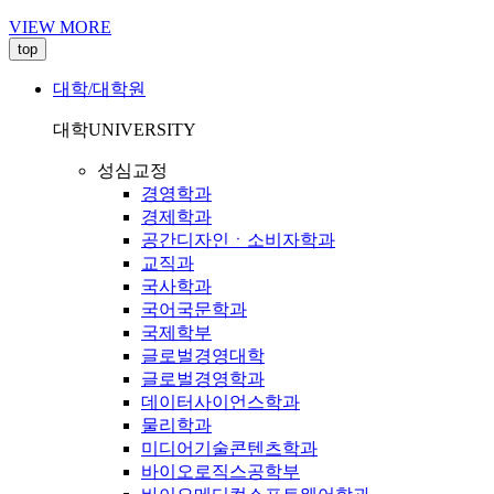
VIEW MORE
top
대학/대학원
대학
UNIVERSITY
성심교정
경영학과
경제학과
공간디자인ㆍ소비자학과
교직과
국사학과
국어국문학과
국제학부
글로벌경영대학
글로벌경영학과
데이터사이언스학과
물리학과
미디어기술콘텐츠학과
바이오로직스공학부