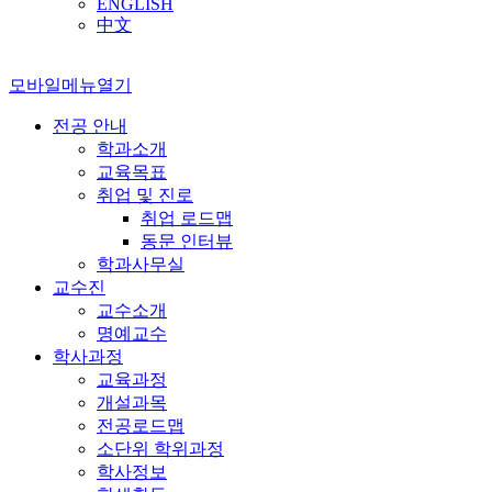
ENGLISH
中文
모바일메뉴열기
전공 안내
학과소개
교육목표
취업 및 진로
취업 로드맵
동문 인터뷰
학과사무실
교수진
교수소개
명예교수
학사과정
교육과정
개설과목
전공로드맵
소단위 학위과정
학사정보