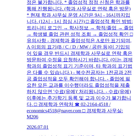
정은 불가합니다. * 졸업성적 정정 신청은 학과를
통해 진행됩니다. (학과 사무실로 연락 혹은 방문)
* 현재 학과 사무실 운영 시간은 9시 - 16시까지입
니다. (12시 - 1시 점심 시간) □ 졸업성적 확인 방법:
트리니티 로그인 → 학사정보 → 학적/졸업 → 졸업
→ 학생별 졸업 관련 성적 조회 → 졸업성적 확인 □
유의사항 - 경제학과 졸업성적은 A로만 표기되며,
A 이외의 표기(B / C / D / MW / 공란 등)이 기입되
어 있을 경우 반드시 경제학과 사무실로 연락 혹은
방문하여 수정을 요청하시기 바랍니다. (이는 경제
학과의 졸업성적 표기 기준이며, 타 학과의 표기법
은 다를 수 있습니다.) - 복수전공자는 1전공과 2전
공 졸업성적을 모두 확인해야 합니다. - 졸업에 필
요한 모든 교과를 이수했더라도 졸업성적을 제출
하지 않으면 '수료(유예)' 처리됩니다. - 수료(유예)
이후에는 추가학기 등록 및 교과 이수가 불가합니
다. □ 경제학과 연락처 ☎ 02-2164-4518 /
economics4518@naver.com □ 경제학과 사무실:
M206
2026.07.01