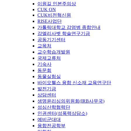
이원길 인본주의상
CUK ON
CUK비전혁신원
RISE사업단
가톨릭대학교 감염병 종합안내
강엘리사벳 학술연구기금
공동기기센터
교목처
교수학습개발원
국제교류처
기숙사
동문회
동물실험실
바이오헬스 융합 신소재 교육연구단
발전기금
상담센터
생명윤리심의위원회(IRB사무국)
성심산학협력단
인권센터(성폭력상담소)
예비군대대
융합전공학부