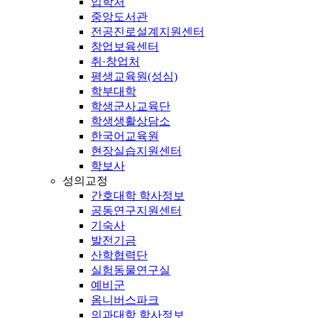
입학처
중앙도서관
전공진로설계지원센터
창업보육센터
취·창업처
평생교육원(성심)
학부대학
학생군사교육단
학생생활상담소
한국어교육원
현장실습지원센터
학보사
성의교정
간호대학 학사정보
공동연구지원센터
기숙사
발전기금
산학협력단
실험동물연구실
예비군
옴니버스파크
의과대학 학사정보