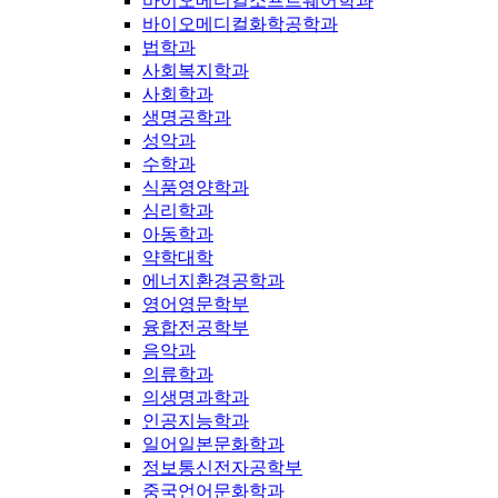
바이오메디컬소프트웨어학과
바이오메디컬화학공학과
법학과
사회복지학과
사회학과
생명공학과
성악과
수학과
식품영양학과
심리학과
아동학과
약학대학
에너지환경공학과
영어영문학부
융합전공학부
음악과
의류학과
의생명과학과
인공지능학과
일어일본문화학과
정보통신전자공학부
중국언어문화학과