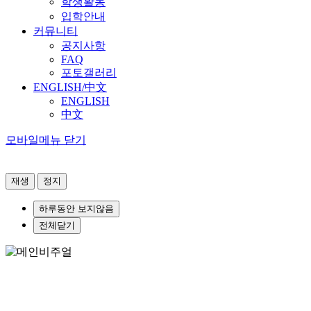
학생활동
입학안내
커뮤니티
공지사항
FAQ
포토갤러리
ENGLISH/中文
ENGLISH
中文
모바일메뉴 닫기
재생
정지
하루동안 보지않음
전체닫기
냉철한 지성과 따뜻한 가슴으로 세상을 분석하는
가톨릭대학교